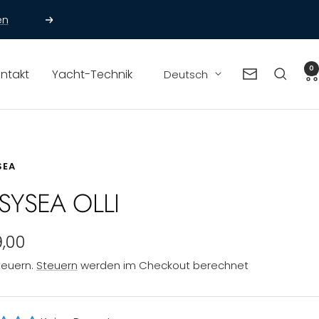
Weiter
0
Sprache
ntakt
Yacht-Technik
Deutsch
Newsletter
SEA
SYSEA OLLI
ebotspreis
,00
Steuern.
Steuern
werden im Checkout berechnet