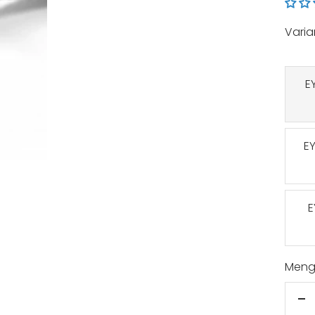
Varia
E
E
E
Meng
M