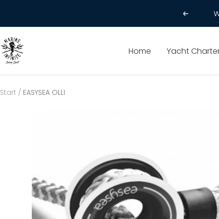
Direkt
Zurück
zum
Inhalt
Marine
Home
Yacht Charte
Infinite
Start
EASYSEA OLLI