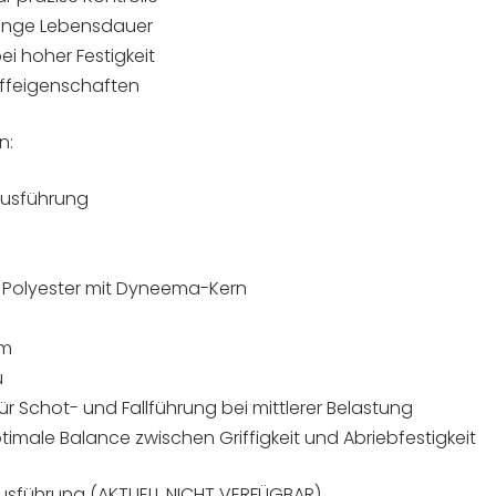
lange Lebensdauer
ei hoher Festigkeit
iffeigenschaften
n:
Ausführung
m
h Polyester mit Dyneema-Kern
0m
u
ür Schot- und Fallführung bei mittlerer Belastung
timale Balance zwischen Griffigkeit und Abriebfestigkeit
usführung (AKTUELL NICHT VERFÜGBAR)