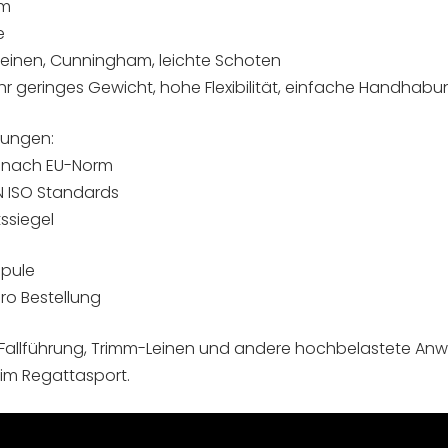
0m
e
einen, Cunningham, leichte Schoten
hr geringes Gewicht, hohe Flexibilität, einfache Handhabu
rungen:
 nach EU-Norm
N ISO Standards
ssiegel
Spule
ro Bestellung
d Fallführung, Trimm-Leinen und andere hochbelastete An
 im Regattasport.