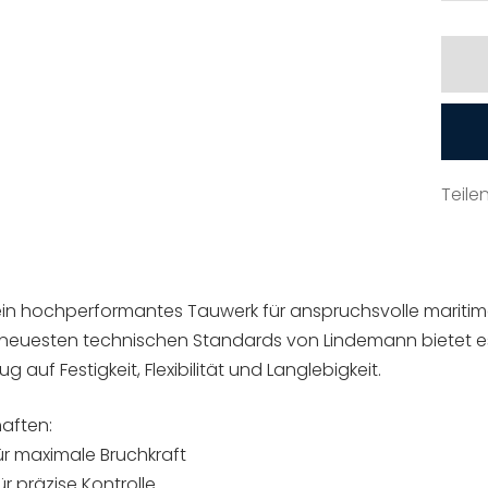
ve
Teile
t ein hochperformantes Tauwerk für anspruchsvolle marit
 neuesten technischen Standards von Lindemann bietet 
 auf Festigkeit, Flexibilität und Langlebigkeit.
aften:
ür maximale Bruchkraft
r präzise Kontrolle