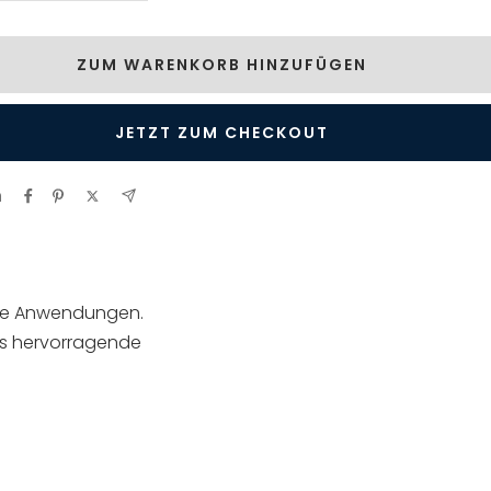
rringern
erhöhen
ZUM WARENKORB HINZUFÜGEN
JETZT ZUM CHECKOUT
n
ime Anwendungen.
es hervorragende