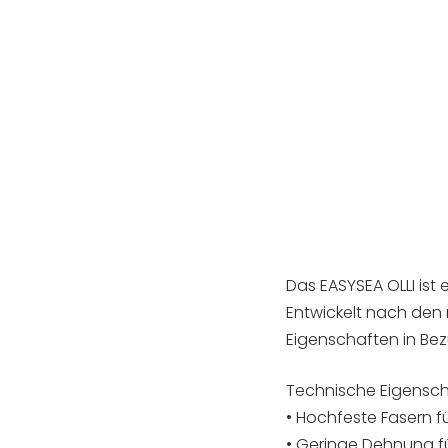
Das EASYSEA OLLI is
Entwickelt nach den
Eigenschaften in Bezug
Technische Eigensch
• Hochfeste Fasern f
• Geringe Dehnung fü