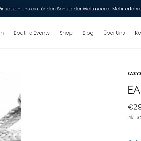
Kostenloser Versand im gesamten Shop
rn
Boatlife Events
Shop
Blog
Über Uns
Ko
EASY
EA
Ang
€29
Inkl. 