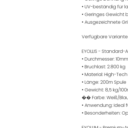
• UV-beständig für 
• Geringes Gewicht b
• Ausgezeichnete Gr
Verfügbare Variante
EYOLLIS - Standard-
• Durchmesser: 10m
• Bruchlast: 2.800 kg
• Material: High-Tec
• Länge: 200m Spule
• Gewicht: 8,5 kg/10
�� Farbe: Weiß/Bla
• Anwendung: Ideal f
• Besonderheiten: Op
EYOLLIM - Premium-A