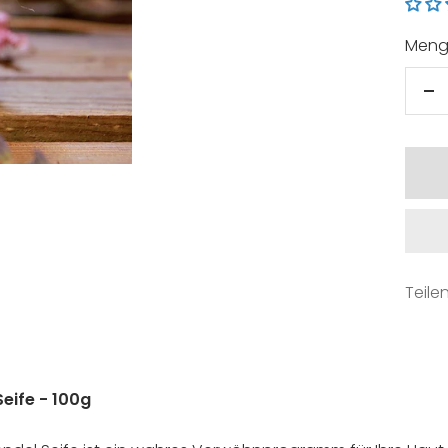
Meng
M
ve
Teile
Seife - 100g