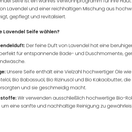
endel Seife ist ein wahres Verwöhnprogramm für Ihre Haut
on Lavendel und einer reichhaltigen Mischung aus hochwe
igt, gepflegt und revitalisiert.
 Lavendel Seife wählen?
endelduft:
Der feine Duft von Lavendel hat eine beruhig
 perfekt für entspannende Bade- und Duschmomente, gena
andwäsche.
ge:
Unsere Seife enthält eine Vielzahl hochwertiger Öle wie 
telöl, Bio Babassuöl, Bio Rizinusöl und Bio Kakaobutter, die 
versorgten und sie geschmeidig macht.
sstoffe:
Wir verwenden ausschließlich hochwertige Bio-Ro
e, um eine sanfte und nachhaltige Reinigung zu gewährleis