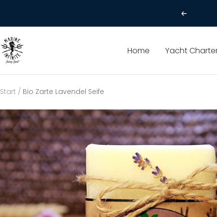
Direkt
W
Zurück
zum
Inhalt
Marine
Home
Yacht Charte
Infinite
Start
Bio Zarte Lavendel Seife