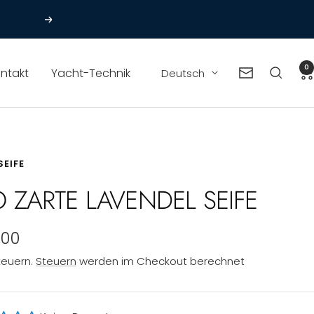
en
Weiter
0
Sprache
ntakt
Yacht-Technik
Deutsch
Newsletter
SEIFE
O ZARTE LAVENDEL SEIFE
ebotspreis
,00
Steuern.
Steuern
werden im Checkout berechnet