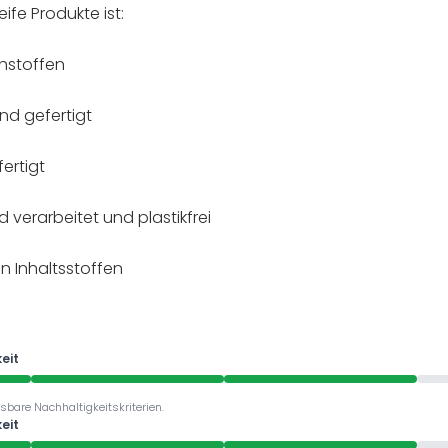
fe Produkte ist:
hstoffen
nd gefertigt
ertigt
verarbeitet und plastikfrei
 Inhaltsstoffen
eit
sbare Nachhaltigkeitskriterien.
eit