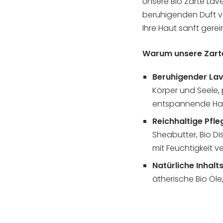
Unsere Bio Zarte Lav
beruhigenden Duft v
Ihre Haut sanft gerein
Warum unsere Zarte
Beruhigender Lav
Körper und Seele,
entspannende H
Reichhaltige Pfle
Sheabutter, Bio Dis
mit Feuchtigkeit 
Natürliche Inhalt
ätherische Bio Öl